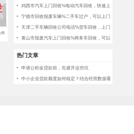
高价上门收车
鸡西市汽车上门回收%电动汽车回收，快速上
门电话，价格透明
宁德市回收报废车辆%二手车过户，可以上门
收车，现款结算
天津二手车辆回收公司电话%货车回收，上门
业商
估价，价格合理
黄山市报废汽车上门回收%商务车回收，可以
上门收车
热门文章
申请公积金贷款前，先避开这些坑
中小企业贷款额度如何核定？结合经营数据看
懂授信评估依据与算法