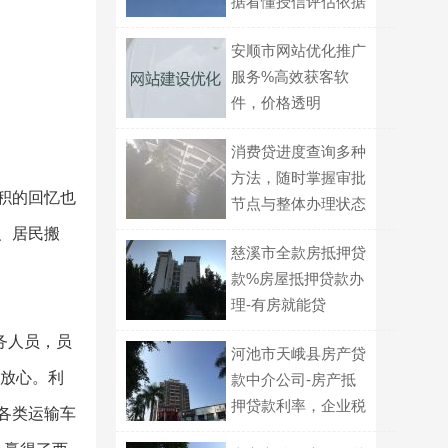
据看懂授信评估依据
与算法
安顺市网站优化推广
服务%高效获客软
件，价格透明
消费贷进度查询多种
方法，随时掌握审批
积的回忆也
节点与整体办理状态
、居民搬
慈溪市全款房抵押贷
款%房屋抵押贷款办
理-有房就能贷
务人员，员
河池市天峨县房产贷
、放心。利
款中介公司-房产抵
押贷款利率，企业税
各类运输车
务贷款