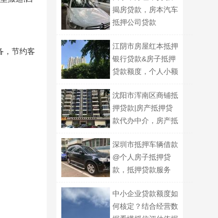
揭房贷款，房本汽车
抵押公司贷款
江阴市房屋红本抵押
备，节约客
银行贷款&房子抵押
贷款额度，个人小额
银行信贷
沈阳市浑南区商铺抵
押贷款|房产抵押贷
款代办中介，房产抵
押短期周转
深圳市抵押车辆借款
@个人房子抵押贷
款，抵押贷款服务
中小企业贷款额度如
何核定？结合经营数