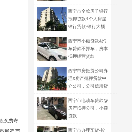
好-利息低-下款快
西宁市全款房子银行
抵押贷款&个人房屋
银行贷款-银行大额
贷款
西宁市小额贷款&汽
车贷款不押车，房本
抵押经营贷款
西宁市房抵贷公司办
理&房产抵押贷款中
介公司，公司信用贷
款
西宁市电动车贷款@
房产抵押公司，小额
贷款
箱,免费寄
西宁市办理车贷-按
型搬运,西