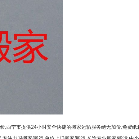
验,西宁市提供24小时安全快捷的搬家运输服务绝无加价,免费纸
专注出国搬家/搬运,单位上门搬家/搬运,长途专业搬家/搬运,中小