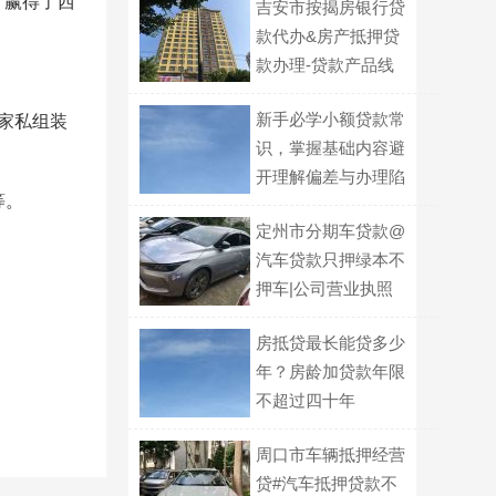
。赢得了西
吉安市按揭房银行贷
款代办&房产抵押贷
款办理-贷款产品线
丰富，选择多
新手必学小额贷款常
、家私组装
识，掌握基础内容避
开理解偏差与办理陷
等。
阱
定州市分期车贷款@
汽车贷款只押绿本不
押车|公司营业执照
贷款
房抵贷最长能贷多少
年？房龄加贷款年限
不超过四十年
周口市车辆抵押经营
贷#汽车抵押贷款不