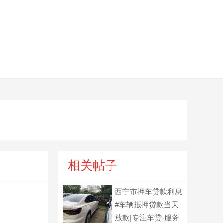
相关帖子
西宁市押车贷款利息
#车辆抵押贷款当天
放款|专注车贷-服务