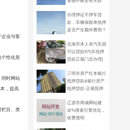
食物不耐受有关联
吗？
办理押证不押车贷
款，车辆保险单抵押
是否产生额外费用？
于企业与客
北海市本人有汽车就
可以贷款#汽车抵押
的个性化形
贷款正规门店办理|
公司营业执照贷款
三明市房产红本银行
，同时网站
抵押贷款&银行房产
抵押贷款-正规抵押
成本，提高
贷款
辽源市商城网站建
对栏目、类
设%搜索引擎优化，
收费透明