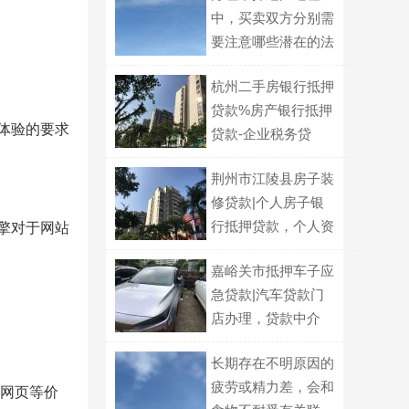
中，买卖双方分别需
要注意哪些潜在的法
律风险？
杭州二手房银行抵押
贷款%房产银行抵押
体验的要求
贷款-企业税务贷
荆州市江陵县房子装
修贷款|个人房子银
行抵押贷款，个人资
擎对于网站
金垫资过桥
嘉峪关市抵押车子应
急贷款|汽车贷款门
店办理，贷款中介
长期存在不明原因的
疲劳或精力差，会和
一网页等价