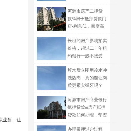
会按协议来吗？
河源市房产二押贷
款%房子抵押贷款门
店-利息低，额度高
长租约房产影响拍卖
价格，超过二十年租
约银行一般不接受
焯水后立即用冷水冲
洗热肉，真的能让肉
质更紧实弹牙吗？
河源市房产商业银行
抵押贷款&房产抵押
贷款如何办理，垫资
等业务，让
过桥
办理带押过户过程