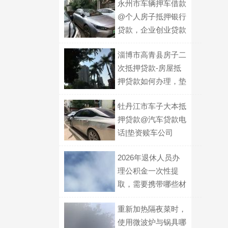
永州市车辆押车借款
@个人房子抵押银行
贷款，企业创业贷款
淄博市高青县房子二
次抵押贷款-房屋抵
押贷款如何办理，垫
资过桥
牡丹江市车子大本抵
押贷款@汽车贷款电
话|垫资赎车公司
2026年退休人员办
理公积金一次性提
取，需要携带哪些材
料前往哪个具体部门
重新加热隔夜菜时，
进行办理？
使用微波炉与锅具哪