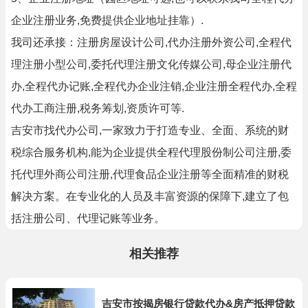
企业注册业务,免费提供企业地址挂靠）.
我司还承接：注册房屋设计公司,代办注册外资公司,全程代
理注册小型公司,委托代理注册文化传媒公司,母企业注册代
办,全程代办记账,全程代办企业注销,企业注册全程代办,全程
代办工商注册,税务筹划,资质许可等.
吉安市找代办公司,一家致力于打造专业、全面、系统的财
税综合服务机构,能为企业提供全程代理股份制公司注册,委
托代理外商公司注册,代理食品企业注册等全面精准的财税
解决方案。在专业化的人员及丰富资源的保障下,建立了包
括注册公司、代理记账等业务。
相关推荐
吉安市按揭房银行贷款代办&房产抵押贷款