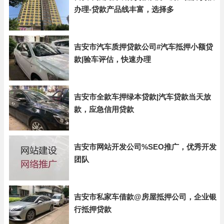
办理-贷款产品线丰富，选择多
吉安市汽车质押贷款公司#汽车抵押小额贷
款|验车评估，快速办理
吉安市全款车押绿本贷款|汽车贷款当天放
款，应急信用贷款
吉安市网站开发公司%SEO推广，优秀开发
团队
吉安市私家车借款@房屋抵押公司，企业银
行抵押贷款