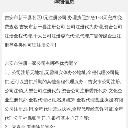
详细信息
吉安市新干县各区0元注册公司,办理执照加急1~3天完成!免
费查名,吉安市新干县注册公司,公司注册代为办理,资合公司
注册全程代理,个人公司注册委托代理,代理广告传媒企业注
册等各类许可证注册公司!
吉安市注册一家公司有哪些优势呢？
1、公司注册无地址,无需租实体办公地址,全程代理公司提
供,还可以提供后期的其他全程代理服务：吉安市公司注册,
公司注销,大型公司注册代劳,资合公司注册委托代办,文化企
业注册代办,全程代理记账,税务统筹,全程代理营业执照,有限
公司注册,注销,全程代理营业执照,全程代理经营许可证,全程
代理公司社保账号开户,银行基本户开户等;
2、零资金,无需注册资金;