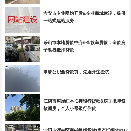
吉安市专业网站开发&企业商城建设，提供
一站式建站服务
乐山市本地贷款中介&全款车贷款，全款房
子银行抵押贷款
申请公积金贷款前，先避开这些坑
江阴市房屋红本抵押银行贷款&房子抵押贷
款额度，个人小额银行信贷
沈阳市浑南区商铺抵押贷款|房产抵押贷款代