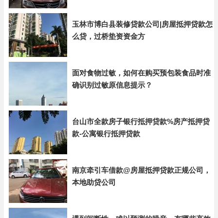
玉林市博白县装修贷款公司|房屋抵押贷款怎
么贷，过桥垫资资金方
面对食物过敏，如何在购买预包装食品时准
确识别过敏原信息提示？
台山市全款房子银行抵押贷款%房产抵押贷
款-公寓银行抵押贷款
南京牵引车借款@房屋抵押贷款正规公司，
本地助贷公司