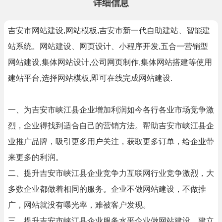
详细信息
吉安市网站建设,网站模板,吉安市新一代自助建站、智能建
站系统。网站建设、网页设计、小程序开发,五合一营销型
网站建设,集体网站设计,公司网页制作,集体网站搭建等使用
建站平台,选择网站模板,即可在线完成网站建设.
一、为吉安市峡江县企业增加利润如今各行各业市场竞争激
烈，企业得找到适合自己的营销方法。帮助吉安市峡江县企
业推广品牌，吸引更多用户关注，获取更多订单，给企业带
来更多的利润。
二、提升吉安市峡江县企业竞争力互联网行业竞争激烈，大
多数企业都做着相同的服务。企业不做网站建设，不做推
广，网站就没有曝光率，难被客户发现。
三、提升吉安市峡江县企业服务水平企业做网站建设，建立