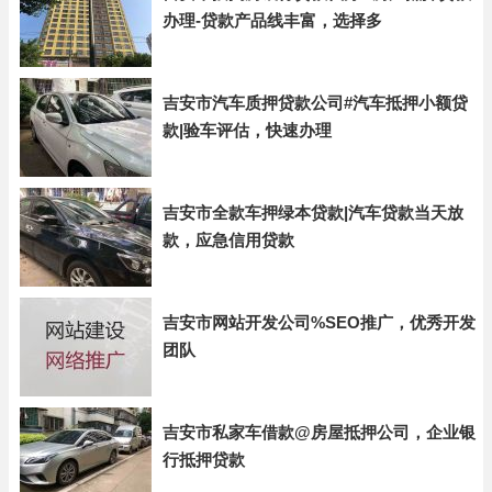
办理-贷款产品线丰富，选择多
吉安市汽车质押贷款公司#汽车抵押小额贷
款|验车评估，快速办理
吉安市全款车押绿本贷款|汽车贷款当天放
款，应急信用贷款
吉安市网站开发公司%SEO推广，优秀开发
团队
吉安市私家车借款@房屋抵押公司，企业银
行抵押贷款