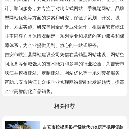
计、顾问服务，并专注于对响应式网站、手机端网站、品牌
型网站优化等方面的探索和研究，保证了策划、开发、设
计、方案实施、研究等周全的专业化运作，根据吉安市峡江
县不同客户具体情况制定一系列专业和规范的客户服务和保
障体系，为企业提供周到、放心的一站式服务。
吉安市峡江县网站建设公司凭借在营销型网站建设、网站空
间服务等领域强大的技术能力和多年的行业经验，为吉安市
峡江县模板建站、定制建站、网站优化等一系列套餐服务，
帮助吉安市峡江县众多企业实现网站智能化发展趋势，提高
企业高智能化产品销售。
相关推荐
吉安市按揭房银行贷款代办&房产抵押贷款