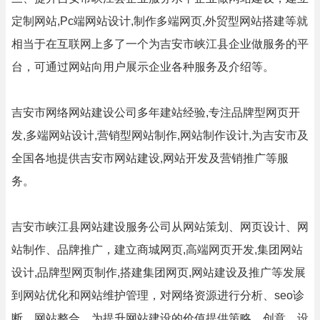
定制网站,Pc端网站设计,制作多端网页,外贸型网站搭建等就
相当于在互联网上多了一个为吉安市峡江县企业做服务的平
台，可通过网站向用户展示企业各种服务及介绍等。
吉安市网络网站建设公司多年建站经验,专注品牌型网页开
发,多端网站设计,营销型网站制作,网站制作设计,为吉安市及
全国各地提供吉安市网站建设,网站开发及营销推广等服
务。
吉安市峡江县网站建设服务公司从网站策划、网页设计、网
站制作、品牌推广，建立商城网页,高端网页开发,集团网站
设计,品牌型网页制作,搭建集团网页,网站建设及推广等发展
到网站优化和网站维护管理，对网络资源进行分析、seo诊
断、网站整合，为提升网站建设的价值提供策略、创意、设