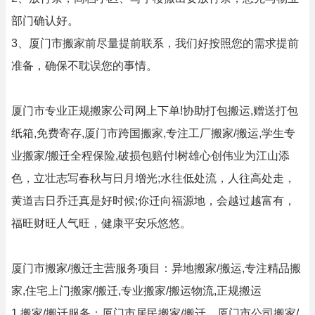
部门确认好。
3、厦门市搬家前尽量提前联系，我们好按照您的需求提前
准备，确保不耽误您的事情。
厦门市专业正规搬家公司网上下单!协助打包搬运,赠送打包
纸箱,免费寄存,厦门市跨国搬家,专注工厂搬家/搬运,学生专
业搬家/搬迁全程保险,破损包赔付!树雄心创伟业为江山添
色，立壮志写春秋与日月增光;水往低处流，人往高处走，
黄道吉日乔迁真是好时候;你迁向福源地，会越过越富有，
福旺财旺人气旺，健康平安乐悠悠。
厦门市搬家/搬迁主营服务项目：异地搬家/搬运,专注精品搬
家,住宅上门搬家/搬迁,专业搬家/搬运物流,正规搬运
1.搬家/搬迁服务：厦门市居民搬家/搬迁，厦门市公司搬家/