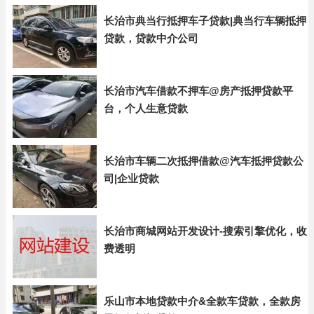
长治市典当行抵押车子贷款|典当行车辆抵押
贷款，贷款中介公司
长治市汽车借款不押车@房产抵押贷款平
台，个人生意贷款
长治市车辆二次抵押借款@汽车抵押贷款公
司|企业贷款
长治市商城网站开发设计-搜索引擎优化，收
费透明
乐山市本地贷款中介&全款车贷款，全款房