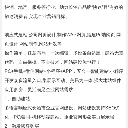
快消、地产、服务等行业。助力长治市品牌“快速”且“有效的
触达消费者,实现企业营销目标。
响应式建站,公司网页设计,制作WAP网页,搭建Pc端网页,网
页设计,网站制作,网站开发等
操作简单，任意布局，一次编辑，多设备自适应；建站无需
代码，自由拖拽，不会技术，网站建设你也行！
PC+手机+微信网站+小程序+APP，五合一智能建站,小程序
开发众多流量入口,集展示互动、交易为一体.强大建站组件
应用多变，灵活满足企业网站需求.
1、自助建站
多语言响应式长治市企业官网建设、网站建设支持SEO优
化、PC端+手机移动端建站、企业官网形象实力展示强
2、激发顾客购买