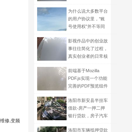
助？
为什么说大多数平台
的用户协议里，“账
号使用权”并不等同
于能被继承的传统财
影视作品中的创业故
产？
事往往简化了过程，
真实创业者的日常核
心挑战是什么？
前端基于Mozilla
PDF.js实现一个功能
完善的PDF预览组件
洛阳市新安县半挂车
借款-房产一押二押
银行贷款，房子汽车
维修,变频
抵押贷款
洛阳市车辆抵押贷款