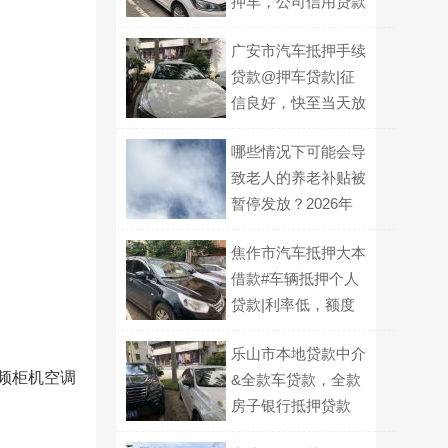
押车，公司信用贷款
广安市汽车抵押手续
贷款@押车贷款|征
信良好，快至当天放
款
哪些情况下可能会导
致老人的养老补贴被
暂停发放？2026年
有何新规？
焦作市汽车抵押大本
借款#车辆抵押个人
贷款|利率低，额度
高
乐山市本地贷款中介
频柜机空调
&全款车贷款，全款
房子银行抵押贷款