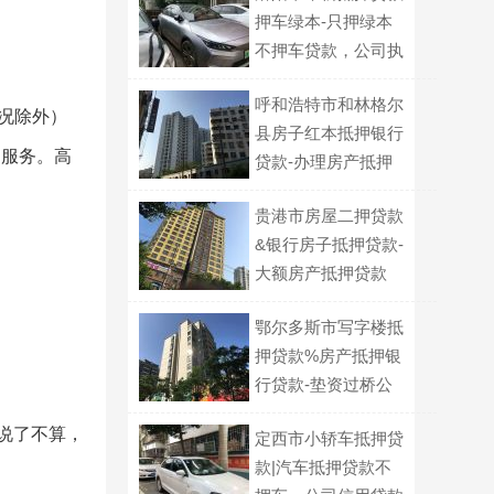
押车绿本-只押绿本
不押车贷款，公司执
照贷款
呼和浩特市和林格尔
情况除外）
县房子红本抵押银行
门服务。高
贷款-办理房产抵押
贷款，银行大额贷
贵港市房屋二押贷款
款，利息低
&银行房子抵押贷款-
大额房产抵押贷款
鄂尔多斯市写字楼抵
押贷款%房产抵押银
行贷款-垫资过桥公
司电话
说了不算，
定西市小轿车抵押贷
款|汽车抵押贷款不