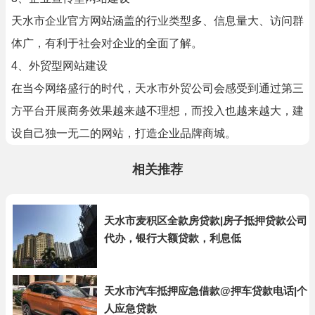
天水市企业官方网站涵盖的行业类型多、信息量大、访问群
体广，有利于社会对企业的全面了解。
4、外贸型网站建设
在当今网络盛行的时代，天水市外贸公司会感受到通过第三
方平台开展商务效果越来越不理想，而投入也越来越大，建
设自己独一无二的网站，打造企业品牌商城。
相关推荐
天水市麦积区全款房贷款|房子抵押贷款公司
代办，银行大额贷款，利息低
天水市汽车抵押应急借款@押车贷款电话|个
人应急贷款