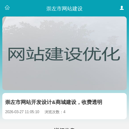
崇左市网站建设
崇左市网站开发设计&商城建设，收费透明
2026-03-27 11:05:10
浏览次数：4