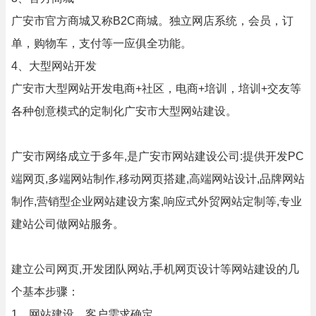
广安市官方商城又称B2C商城。独立网店系统，会员，订
单，购物车，支付等一应俱全功能。
4、大型网站开发
广安市大型网站开发电商+社区，电商+培训，培训+交友等
各种创意模式的定制化广安市大型网站建设。
广安市网络成立于多年,是广安市网站建设公司:提供开发PC
端网页,多端网站制作,移动网页搭建,高端网站设计,品牌网站
制作,营销型企业网站建设方案,响应式外贸网站定制等,专业
建站公司做网站服务。
建立公司网页,开发团队网站,手机网页设计等网站建设的几
个基本步骤：
1、网站建设，客户需求确定