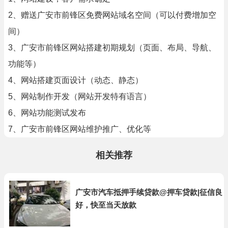
2、赠送广安市前锋区免费网站域名空间（可以付费增加空
间）
3、广安市前锋区网站搭建初期规划（页面、布局、导航、
功能等）
4、网站搭建页面设计（动态、静态）
5、网站制作开发（网站开发特有语言）
6、网站功能测试发布
7、广安市前锋区网站维护推广、优化等
相关推荐
广安市汽车抵押手续贷款@押车贷款|征信良
好，快至当天放款