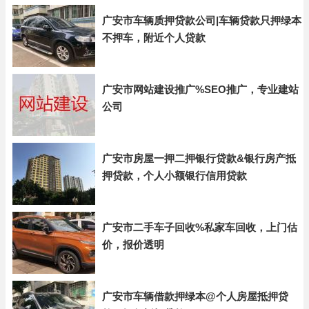
广安市车辆质押贷款公司|车辆贷款只押绿本
不押车，附近个人贷款
广安市网站建设推广%SEO推广，专业建站
公司
广安市房屋一押二押银行贷款&银行房产抵
押贷款，个人小额银行信用贷款
广安市二手车子回收%私家车回收，上门估
价，报价透明
广安市车辆借款押绿本@个人房屋抵押贷