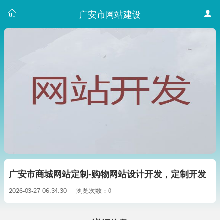
广安市网站建设
广安市商城网站定制-购物网站设计开发，定制开发
2026-03-27 06:34:30
浏览次数：0