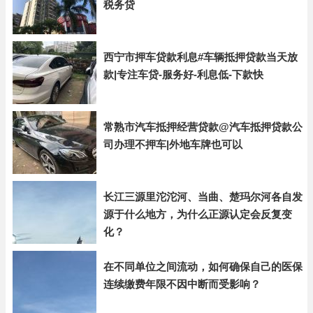
税务贷
西宁市押车贷款利息#车辆抵押贷款当天放
款|专注车贷-服务好-利息低-下款快
常熟市汽车抵押经营贷款@汽车抵押贷款公
司办理不押车|外地车牌也可以
长江三源里沱沱河、当曲、楚玛尔河各自发
源于什么地方，为什么正源认定会反复变
化？
在不同单位之间流动，如何确保自己的医保
连续缴费年限不因中断而受影响？