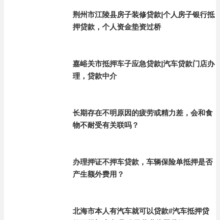
荆州市江陵县房子装修贷款|个人房子银行抵
押贷款，个人资金垫资过桥
嘉峪关市抵押车子应急贷款|汽车贷款门店办
理，贷款中介
长期存在不明原因的疲劳或精力差，会和食
物不耐受有关联吗？
办理押证不押车贷款，车辆保险单抵押是否
产生额外费用？
北海市本人有汽车就可以贷款#汽车抵押贷