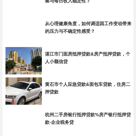
奏与每日收入稳定性？
从心理健康角度，如何调适因工作变动带来
的压力与不确定性感受？
湛江市门面房抵押贷款&房产抵押贷款，个
人小额信贷
黄石市个人应急贷款&面包车贷款，住房二
押贷款
杭州二手房银行抵押贷款%房产银行抵押贷
款-企业税务贷