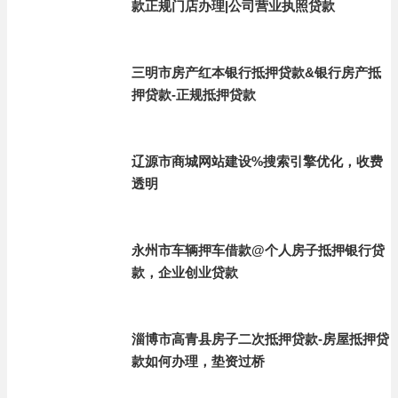
款正规门店办理|公司营业执照贷款
三明市房产红本银行抵押贷款&银行房产抵
押贷款-正规抵押贷款
辽源市商城网站建设%搜索引擎优化，收费
透明
永州市车辆押车借款@个人房子抵押银行贷
款，企业创业贷款
淄博市高青县房子二次抵押贷款-房屋抵押贷
款如何办理，垫资过桥