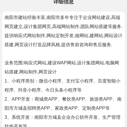
详细信息
南阳市建站经验丰富,南阳市多年专注于企业网站建设,高端
网页建立,设计集团网页,高端网站制作,团队网站搭建等服务.
提供响应式网站制作,网站定制开发,做网站,建网站,网站设计
搭建,网页设计打造品牌风格,提供售前咨询和售后服务.
业务范围:响应式网站,建设WAP网站,设计集团网站,电脑网
站搭建,网站制作,网页设计
1、小程序类别：微信小程序、支付宝小程序、百度智能小
程序、抖音小程序、今日头条小程序等
2、APP开发：商城类APP、餐饮类APP、旅游类APP、南
阳市方城县招聘类APP、家政类APP、定制类APP等
3、系统开发：南阳市方城县企业办公软件开发、生产管理
软件开发等