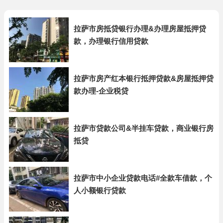
拉萨市房抵贷银行办理&办理房屋抵押贷
款，办理银行信用贷款
拉萨市房产红本银行抵押贷款&房屋抵押贷
款办理-企业税贷
拉萨市贷款公司&半挂车贷款，商业银行房
抵贷
拉萨市中小企业贷款电话#全款车借款，个
人小额银行贷款