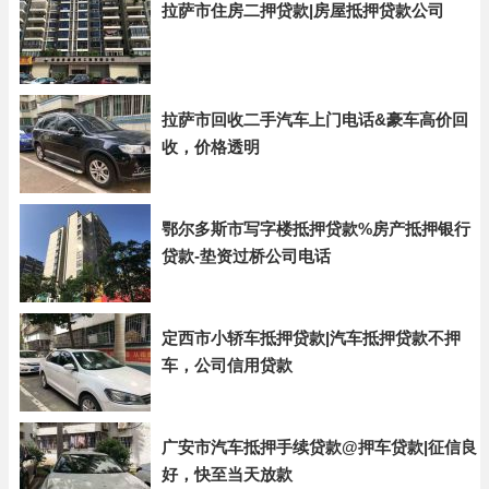
拉萨市住房二押贷款|房屋抵押贷款公司
拉萨市回收二手汽车上门电话&豪车高价回
收，价格透明
鄂尔多斯市写字楼抵押贷款%房产抵押银行
贷款-垫资过桥公司电话
定西市小轿车抵押贷款|汽车抵押贷款不押
车，公司信用贷款
广安市汽车抵押手续贷款@押车贷款|征信良
好，快至当天放款