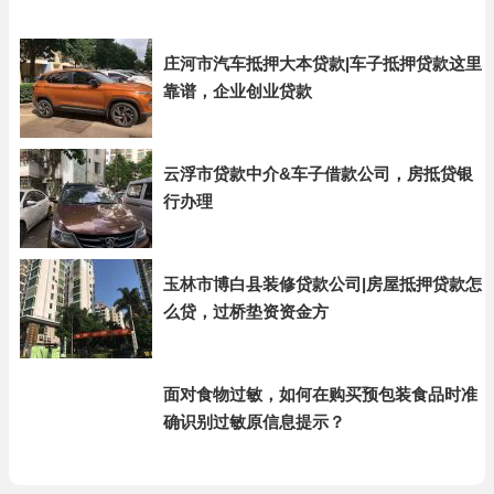
庄河市汽车抵押大本贷款|车子抵押贷款这里
靠谱，企业创业贷款
云浮市贷款中介&车子借款公司，房抵贷银
行办理
玉林市博白县装修贷款公司|房屋抵押贷款怎
么贷，过桥垫资资金方
面对食物过敏，如何在购买预包装食品时准
确识别过敏原信息提示？