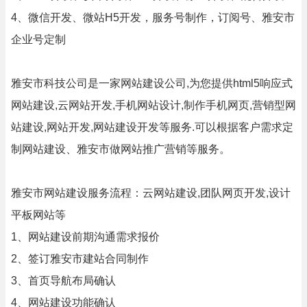
4、微信开发、微站H5开发，服务号制作，订阅号、雅安市
企业号定制
雅安市科技公司是一家网站建设公司,为您提供html5响应式
网站建设,云网站开发,手机网站设计,制作手机网页,营销型网
站建设,网站开发,网站建设开发等服务.可以根据客户需求定
制网站建设、雅安市做网站推广营销等服务。
雅安市网站建设服务流程：云网站建设,团队网页开发,设计
平板网站等
1、网站建设前期沟通需求报价
2、签订雅安市建站合同制作
3、首页导航布局确认
4、网站建设功能确认