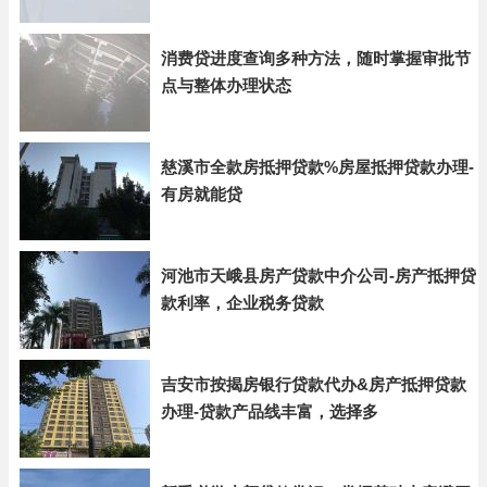
消费贷进度查询多种方法，随时掌握审批节
点与整体办理状态
慈溪市全款房抵押贷款%房屋抵押贷款办理-
有房就能贷
河池市天峨县房产贷款中介公司-房产抵押贷
款利率，企业税务贷款
吉安市按揭房银行贷款代办&房产抵押贷款
办理-贷款产品线丰富，选择多