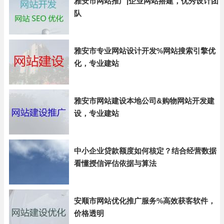
雅安市网站推广|企业网站搭建，优秀设计团
队
雅安市专业网站设计开发%网站搜索引擎优
化，专业建站
雅安市网站建设本地公司&购物网站开发建
设，专业建站
中小企业贷款额度如何核定？结合经营数据
看懂授信评估依据与算法
安顺市网站优化推广服务%高效获客软件，
价格透明