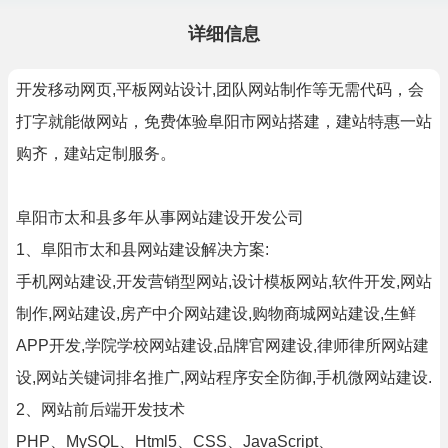
详细信息
开发移动网页,平板网站设计,团队网站制作等无需代码，会
打字就能做网站，免费体验阜阳市网站搭建，建站特惠一站
购齐，建站定制服务。
阜阳市太和县多年从事网站建设开发公司
1、阜阳市太和县网站建设解决方案:
手机网站建设,开发营销型网站,设计模板网站,软件开发,网站
制作,网站建设,房产中介网站建设,购物商城网站建设,生鲜
APP开发,学院学校网站建设,品牌官网建设,律师律所网站建
设,网站关键词排名推广,网站程序安全防御,手机微网站建设.
2、网站前后端开发技术
PHP、MySQL、Html5、CSS、JavaScript、