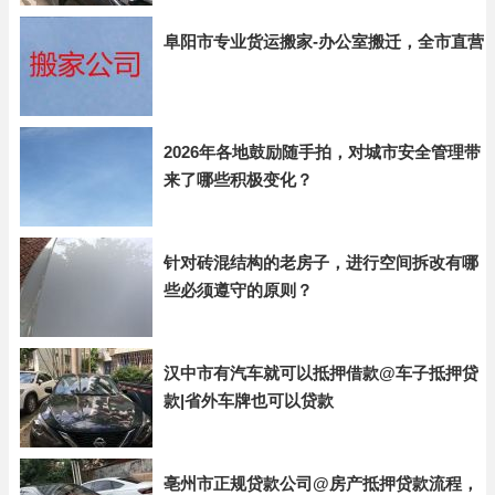
阜阳市专业货运搬家-办公室搬迁，全市直营
2026年各地鼓励随手拍，对城市安全管理带
来了哪些积极变化？
针对砖混结构的老房子，进行空间拆改有哪
些必须遵守的原则？
汉中市有汽车就可以抵押借款@车子抵押贷
款|省外车牌也可以贷款
亳州市正规贷款公司@房产抵押贷款流程，