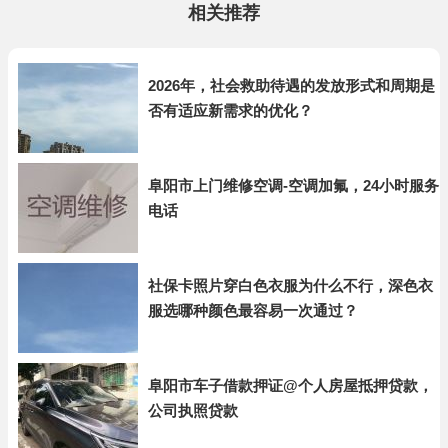
相关推荐
2026年，社会救助待遇的发放形式和周期是
否有适应新需求的优化？
阜阳市上门维修空调-空调加氟，24小时服务
电话
社保卡照片穿白色衣服为什么不行，深色衣
服选哪种颜色最容易一次通过？
阜阳市车子借款押证@个人房屋抵押贷款，
公司执照贷款