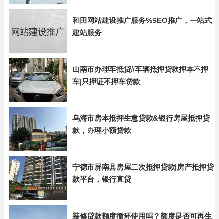
和田网站建设推广服务%SEO推广，一站式
建站服务
山南市办理车抵贷#车辆抵押贷款押本不押
车|只押证不押车贷款
乌海市房本抵押生意贷款&银行房屋抵押贷
款，办理小额贷款
宁德市屏南县房屋二次抵押贷款|房产抵押贷
款平台，银行直贷
装修贷款额度循环使用吗？额度是否可再生