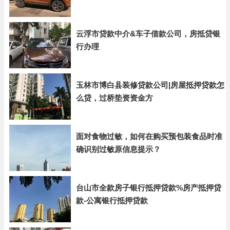
云浮市贷款中介&车子借款公司，房抵贷银
行办理
玉林市博白县装修贷款公司|房屋抵押贷款怎
么贷，过桥垫资资金方
面对食物过敏，如何在购买预包装食品时准
确识别过敏原信息提示？
台山市全款房子银行抵押贷款%房产抵押贷
款-公寓银行抵押贷款