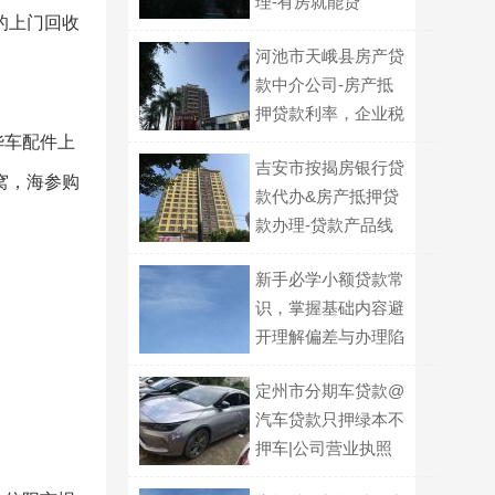
理-有房就能贷
的上门回收
河池市天峨县房产贷
款中介公司-房产抵
押贷款利率，企业税
华车配件上
务贷款
吉安市按揭房银行贷
窝，海参购
款代办&房产抵押贷
款办理-贷款产品线
丰富，选择多
新手必学小额贷款常
识，掌握基础内容避
开理解偏差与办理陷
阱
定州市分期车贷款@
汽车贷款只押绿本不
押车|公司营业执照
贷款