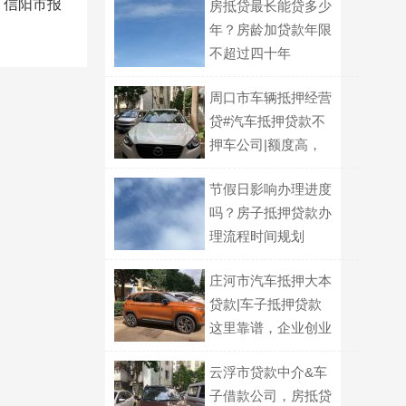
、信阳市报
房抵贷最长能贷多少
年？房龄加贷款年限
不超过四十年
周口市车辆抵押经营
贷#汽车抵押贷款不
押车公司|额度高，
放款快
节假日影响办理进度
吗？房子抵押贷款办
理流程时间规划
庄河市汽车抵押大本
贷款|车子抵押贷款
这里靠谱，企业创业
贷款
云浮市贷款中介&车
子借款公司，房抵贷