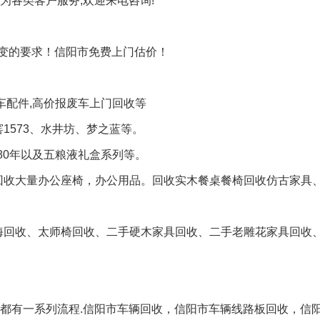
为各类客户服务,欢迎来电咨询!
变的要求！信阳市免费上门估价！
车配件,高价报废车上门回收等
1573、水井坊、梦之蓝等。
、80年以及五粮液礼盒系列等。
回收大量办公座椅，办公用品。回收实木餐桌餐椅回收仿古家具
海回收、太师椅回收、二手硬木家具回收、二手老雕花家具回收
收都有一系列流程.信阳市车辆回收，信阳市车辆线路板回收，信