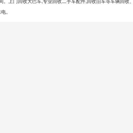
间。上门回收大巴车,专业回收二手车配件,回收旧车等车辆回收
来电。