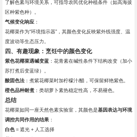
了解色素与环境关系，可指导农民优化种植条件（如高海拔
区种紫色种）。
气候变化响应
：
花椰菜作为“环境指示器”，其颜色变化反映紫外线强度、温
度波动等生态压力。
四、有趣现象：烹饪中的颜色变化
紫色花椰菜遇碱变蓝
：花青素在碱性条件下结构改变（加小
苏打煮后变蓝绿）。
酸固色法
：煮紫花椰菜时加柠檬汁/醋，可保留鲜艳紫色。
橙色品种耐煮
：类胡萝卜素热稳定性高，不易褪色。
总结
花椰菜如同一座天然色素实验室，其颜色是
基因表达与环境
调控共同作用的结果
：
白色
= 遮光 + 人工选择