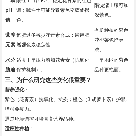
土壤
酸性土（pH<7）稳定花青素的红色
醋浇灌土壤可加
pH
调；碱性土可能导致紫色变蓝或褪
深紫色。
值
色。
有机种植的紫色
营养
氮肥过多减少花青素合成；磷钾肥
花椰菜色泽更
元素
增强色素稳定性。
浓。
水分
适度干旱压力增加花青素（抗氧化
干旱地区的紫色
胁迫
保护机制）。
品种更艳丽。
三、为什么研究这些变化很重要？
营养强化
：
紫色（花青素）抗氧化、抗炎；橙色（β-胡萝卜素）护眼、
增强免疫力。
通过环境调控可培育高营养品种。
适应性种植
：