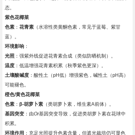
态。
紫色花椰菜
色素
：
花青素
（水溶性类黄酮色素，常见于蓝莓、紫甘
蓝）。
环境影响
：
光照
：强紫外线促进花青素合成（类似防晒机制）。
温度
：低温增强花青素积累（秋季紫色更深）。
土壤酸碱度
：酸性土（pH低）增强紫色，碱性土（pH高）
可能褪色。
橙色/黄色花椰菜
色素
：
β-胡萝卜素
（类胡萝卜素，维生素A前体）。
基因突变
：由
Or
基因突变导致，促进类胡萝卜素在花球中
积累。
环境作用
：充足光照提升色素含量，但遮光栽培仍可显色