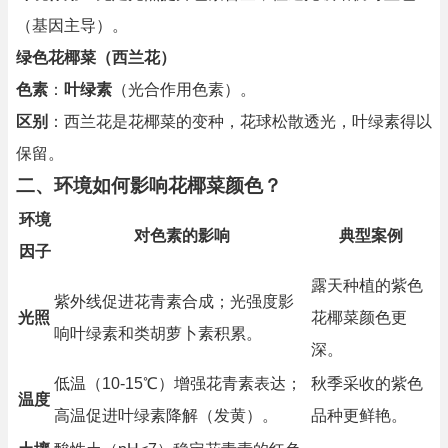
（基因主导）。
绿色花椰菜（西兰花）
色素
：
叶绿素
（光合作用色素）。
区别
：西兰花是花椰菜的变种，花球松散透光，叶绿素得以
保留。
二、环境如何影响花椰菜颜色？
环境
对色素的影响
典型案例
因子
露天种植的紫色
紫外线促进花青素合成；光强度影
光照
花椰菜颜色更
响叶绿素和类胡萝卜素积累。
深。
低温（10-15℃）增强花青素表达；
秋季采收的紫色
温度
高温促进叶绿素降解（发黄）。
品种更鲜艳。