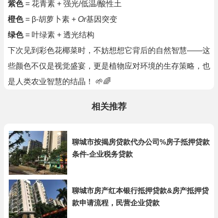
紫色
= 花青素 + 强光/低温/酸性土
橙色
= β-胡萝卜素 +
Or
基因突变
绿色
= 叶绿素 + 透光结构
下次见到彩色花椰菜时，不妨想想它背后的自然智慧——这
些颜色不仅是视觉盛宴，更是植物应对环境的生存策略，也
是人类农业智慧的结晶！ 🌱🌈
相关推荐
聊城市按揭房贷款代办公司%房子抵押贷款
条件-企业税务贷款
聊城市房产红本银行抵押贷款&房产抵押贷
款申请流程，民营企业贷款