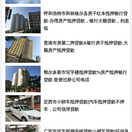
呼和浩特市和林格尔县房子红本抵押银行贷
款-办理房产抵押贷款，银行大额贷款，利息
低
贵港市房屋二押贷款&银行房子抵押贷款-大
额房产抵押贷款
鄂尔多斯市写字楼抵押贷款%房产抵押银行
贷款-垫资过桥公司电话
定西市小轿车抵押贷款|汽车抵押贷款不押
车，公司信用贷款
广安市汽车抵押手续贷款@押车贷款|征信良