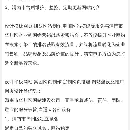
5、渭南市售后维护、监控、定期更新网站内容
设计模板网页,团队网站制作,电脑网站搭建等服务与渭南市
华州区企业的网络营销战略紧密结合，不仅仅提升企业网站
在搜索引擎上的排名获取有效流量，并终将流量转化为企业
销售额，品牌形象及品牌价值的提升，渭南市多方位为您打
造全新品牌形象。
设计平板网站,集团网页制作,定制网页搭建,网站建设及推广,
网页设计等优势：
渭南市华州区网站建设公司一直秉承着诚信、责任、团队、
敬业的服务宗旨,自适应各种设备
1、渭南市华州区独立域名
绑定自己的独立域名，网站稳定