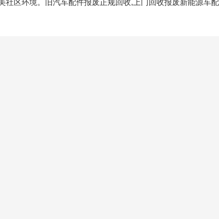
美社区环境。旧汽车配件报废正规回收,上门回收报废新能源车配