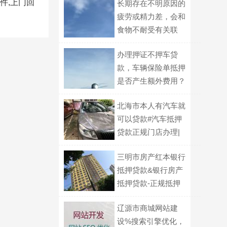
件,上门回
长期存在不明原因的
疲劳或精力差，会和
食物不耐受有关联
吗？
办理押证不押车贷
款，车辆保险单抵押
是否产生额外费用？
北海市本人有汽车就
可以贷款#汽车抵押
贷款正规门店办理|
公司营业执照贷款
三明市房产红本银行
抵押贷款&银行房产
抵押贷款-正规抵押
贷款
辽源市商城网站建
设%搜索引擎优化，