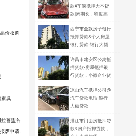
款#车辆抵押大本贷
款|周期长，额度高
西宁市全款房子银行
 高价收购
抵押贷款&个人房屋
银行贷款-银行大额
贷款
许昌市建安区公寓抵
押贷款-房屋抵押银
行贷款，小微企业贷
品
款
凉山汽车抵押公司@
汽车贷款电话|银行
室家具
大额贷款
阿拉善盟各
湛江市门面房抵押贷
款&房产抵押贷款，
报废申请,