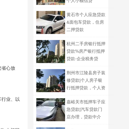
个人小额信贷
黄石市个人应急贷款
&面包车贷款，住房
二押贷款
杭州二手房银行抵押
贷款%房产银行抵押
贷款-企业税务贷
您省心放
荆州市江陵县房子装
修贷款|个人房子银
行抵押贷款，个人资
金垫资过桥
车行业、以
嘉峪关市抵押车子应
急贷款|汽车贷款门
店办理，贷款中介