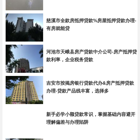
慈溪市全款房抵押贷款%房屋抵押贷款办理-
有房就能贷
河池市天峨县房产贷款中介公司-房产抵押贷
款利率，企业税务贷款
吉安市按揭房银行贷款代办&房产抵押贷款
办理-贷款产品线丰富，选择多
新手必学小额贷款常识，掌握基础内容避开
理解偏差与办理陷阱