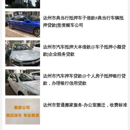
达州市典当行抵押车子借款#典当行车辆抵
押贷款|垫资赎车公司
达州市汽车抵押大本借款@车子抵押小额贷
款|企业税务贷款
达州市汽车押车贷款@个人房子抵押银行贷
款，办理银行信用贷款
达州市普通搬家服务-办公室搬迁，收费标准