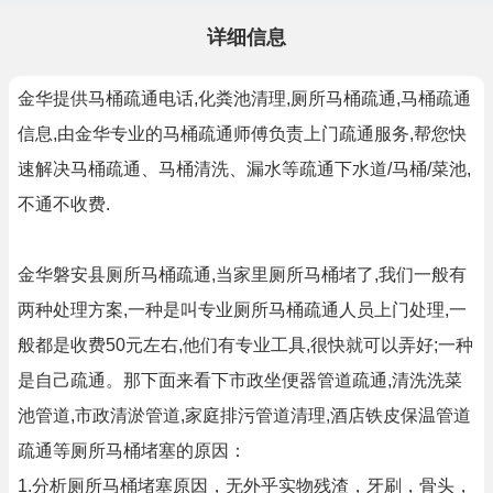
详细信息
金华提供马桶疏通电话,化粪池清理,厕所马桶疏通,马桶疏通
信息,由金华专业的马桶疏通师傅负责上门疏通服务,帮您快
速解决马桶疏通、马桶清洗、漏水等疏通下水道/马桶/菜池,
不通不收费.
金华磐安县厕所马桶疏通,当家里厕所马桶堵了,我们一般有
两种处理方案,一种是叫专业厕所马桶疏通人员上门处理,一
般都是收费50元左右,他们有专业工具,很快就可以弄好;一种
是自己疏通。那下面来看下市政坐便器管道疏通,清洗洗菜
池管道,市政清淤管道,家庭排污管道清理,酒店铁皮保温管道
疏通等厕所马桶堵塞的原因：
1.分析厕所马桶堵塞原因，无外乎实物残渣，牙刷，骨头，