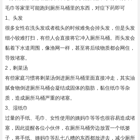
毛巾等家里可能跑到厕所马桶里的东西，对症下药即可
1、头发
很多女性在洗头发或者梳头的时候难免会掉头发，但是头发
细小较难打扫，有些人会直接将它冲入厕所马桶。而头发会
黏着下水道周围，像渔网一样，甚至将后续物质都会网住，
导致堵塞。
2，剩菜汤
有些家庭习惯将剩菜汤倒进厕所马桶里面直接冲走，其实油
腻食物倒进厕所马桶会凝结成固体的脂肪，黏住纸巾等杂
质，造成厕所马桶严重的堵塞。
3、湿纸巾
过量的手纸、毛巾、女性使用的姨妈巾等等也很容易造成堵
塞，因此提醒各位小伙伴，在厕所马桶旁边放置一个纸篓
子，将手纸、姨妈巾等乱七八糟的东西都放进去，减少厕所