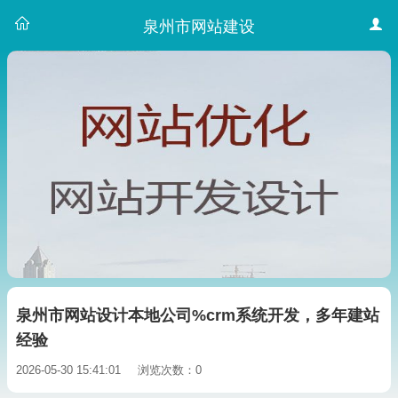
泉州市网站建设
泉州市网站设计本地公司%crm系统开发，多年建站
经验
2026-05-30 15:41:01
浏览次数：0