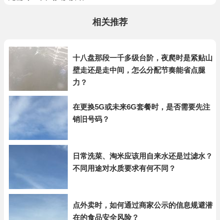
相关推荐
十八盘那段一千多级台阶，夜爬时是紧贴山
壁走还是走中间，怎么分配节奏能省点腿
力？
在更换5G或未来6G套餐时，是否需要先注
销旧号码？
日常洗菜、淘米应该用自来水还是过滤水？
不同用途对水质要求有何不同？
点外卖时，如何通过商家公示的信息规避潜
在的食品安全风险？