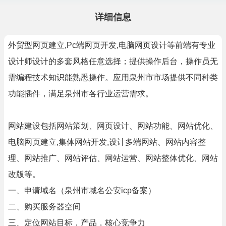
详细信息
外贸型网页建立,Pc端网页开发,电脑网页设计等前端有专业
设计师设计的多套风格任意选择；提供操作后台，操作员无
需编程技术知识能熟悉操作。应用泉州市市场提供不同种类
功能插件，满足泉州市各行业运营需求。
网站建设包括网站策划、网页设计、网站功能、网站优化、
电脑网页建立,集体网站开发,设计多端网站、网站内容整
理、网站推广、网站评估、网站运营、网站整体优化、网站
改版等。
一、申请域名（泉州市域名公安icp备案）
二、购买服务器空间
三、定位网站目标，产品，核心竞争力