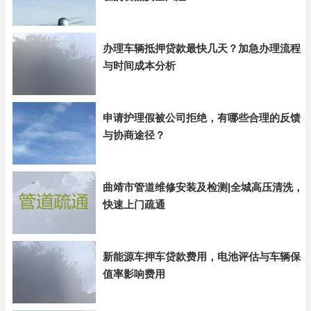
办理车辆抵押贷款最快几天？加急办理流程
与时间成本分析
申请护理假被公司拒绝，有哪些合理的反馈
与协商途径？
曲靖市管道维修安装及检测|全城高压清洗，
快速上门疏通
新能源车押车贷款费用，电池评估与车辆保
值率影响费用