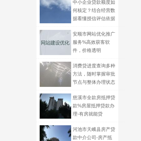
中小企业贷款额度如
何核定？结合经营数
据看懂授信评估依据
与算法
安顺市网站优化推广
服务%高效获客软
件，价格透明
消费贷进度查询多种
方法，随时掌握审批
节点与整体办理状态
慈溪市全款房抵押贷
款%房屋抵押贷款办
理-有房就能贷
河池市天峨县房产贷
款中介公司-房产抵