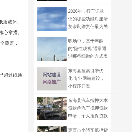
营贷款
2026年，行车记录
仪的哪些功能对厘清
需纸质载体、
复杂剐蹭责任最为关
核心举措。
键？
职场中，基于年龄
革全覆盖，
的“隐性歧视”通常通
过哪些细微的方式表
现出来？
东海县搜索引擎优
已超过纸质
化|专业网站建设，
小程序开发
东海县汽车抵押大本
贷款@汽车抵押贷款
申请，个人担保贷款
定西市小轿车抵押贷