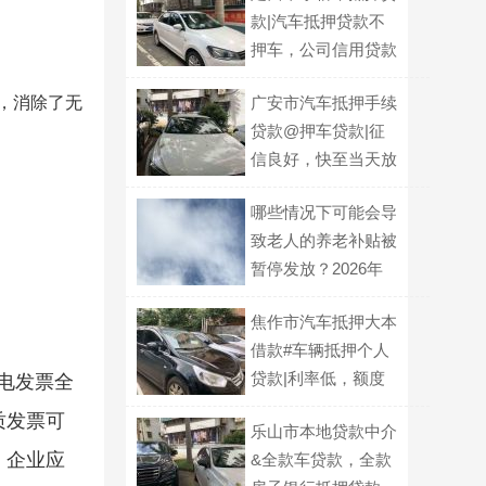
款|汽车抵押贷款不
押车，公司信用贷款
，消除了无
广安市汽车抵押手续
贷款@押车贷款|征
信良好，快至当天放
款
哪些情况下可能会导
致老人的养老补贴被
暂停发放？2026年
有何新规？
焦作市汽车抵押大本
借款#车辆抵押个人
贷款|利率低，额度
全电发票全
高
质发票可
乐山市本地贷款中介
。企业应
&全款车贷款，全款