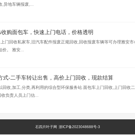
异地车辆报废,...
&收购面包车，快速上门电话，价格透明
车.上门回收私家车,旧汽车配件报废正规回收,回收报废车辆等可办理雅安
。 雅安...
方式-二手车转让出售，高价上门回收，现款结算
回收,加工,分类,再利用的综合型环保服务站.面包车上门回收,上门回收二
负责人员上门估...
石四片叶子网
浙ICP备2023048688号-3