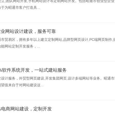
建立,团队网站开发,手机网站设计等定制网站开发。包括昭通市创业型企
于为昭通市客户打造具...
专业网站设计建设，服务可靠
市贸易区，拥有多年以上建立定制网站,品牌型网页设计,PC端网页制作,
能网站定制开发服务，...
%软件系统开发，一站式建站服务
设计服务，外贸型网页建设,开发集团网页,设计多端网站等业务。昭通
望值来自于对网站建设这...
&电商网站建设，定制开发