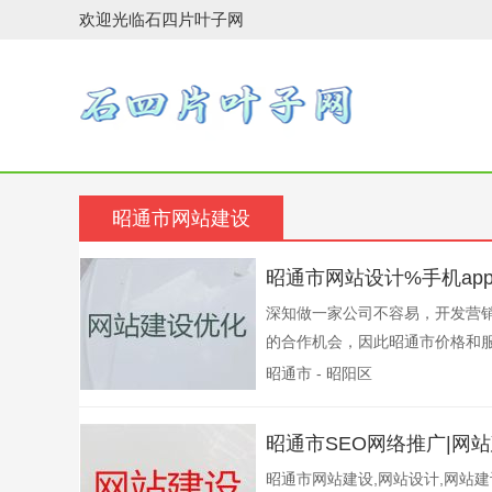
欢迎光临石四片叶子网
昭通市网站建设
昭通市网站设计%手机ap
深知做一家公司不容易，开发营销
的合作机会，因此昭通市价格和服
昭通市 - 昭阳区
昭通市SEO网络推广|网
昭通市网站建设,网站设计,网站建