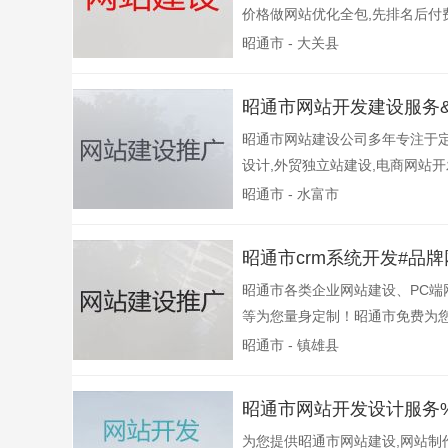
价格做网站优化全包,先排名后付费,
昭通市 - 大关县
昭通市网站开发建设服务
昭通市网站建设公司多年专注于定
设计,外贸独立站建设,电商网站开发
昭通市 - 水富市
昭通市crm系统开发#品
昭通市各类企业网站建设、PC端
等为您量身定制！昭通市免费为您
昭通市 - 镇雄县
昭通市网站开发设计服务
为您提供昭通市网站建设,网站制