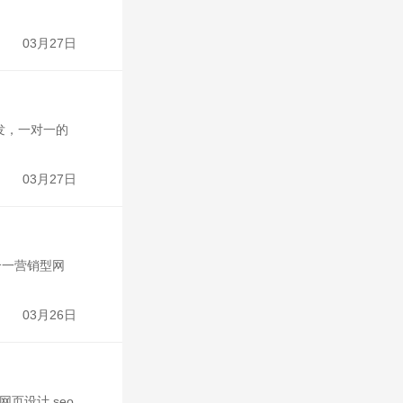
03月27日
发，一对一的
03月27日
合一营销型网
03月26日
页设计,seo