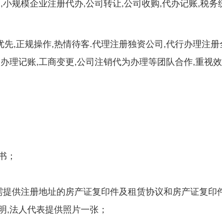
,小规模企业注册代办,公司转让,公司收购,代办记账,税务
先,正规操作,热情待客.代理注册独资公司,代行办理注册
为办理记账,工商变更,公司注销代为办理等团队合作,重视效
书；
,需提供注册地址的房产证复印件及租赁协议和房产证复印
明,法人代表提供照片一张；