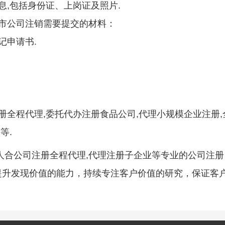
息,包括身份证、上岗证及照片.
花市公司注销需要提交的材料：
记申请书.
册全程代理,委托代办注册食品公司,代理小规模企业注册,
等.
人合公司注册全程代理,代理注册子企业等专业的公司注
提升发现价值的能力，持续专注客户价值的研究，保证客