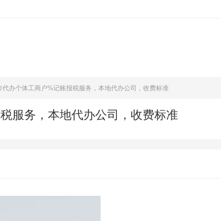
市代办个体工商户%记账报税服务，本地代办公司，收费标准
报税服务，本地代办公司，收费标准