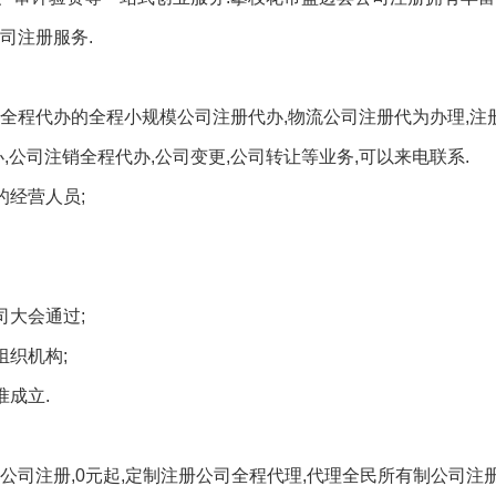
司注册服务.
全程代办的全程小规模公司注册代办,物流公司注册代为办理,注
,公司注销全程代办,公司变更,公司转让等业务,可以来电联系.
的经营人员;
司大会通过;
组织机构;
准成立.
公司注册,0元起,定制注册公司全程代理,代理全民所有制公司注册