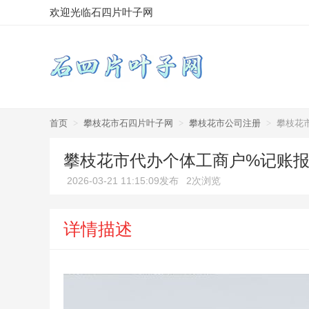
欢迎光临石四片叶子网
首页
>
攀枝花市石四片叶子网
>
攀枝花市公司注册
>
攀枝花
攀枝花市代办个体工商户%记账
2026-03-21 11:15:09发布
2次浏览
详情描述