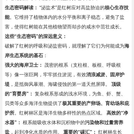
生态密码解读：
“泌盐术”是红树应对高盐胁迫的
核心生存技
能
。它维持了植物体内的水分平衡和离子稳态，避免了盐
害，使得红树能在其他植物望而却步的咸水中茁壮成长。
这些“生态密码”的深远意义：
破解了红树的呼吸和泌盐密码，就理解了它们为何能成为
海
岸生态系统的基石
：
强大的海岸卫士：
茂密的根系（支柱根、板根、呼吸根
等）像一张巨网，牢牢抓住淤泥，有效
消浪减淤、固岸护
堤
，是抵御风暴潮、海啸侵蚀的第一道天然屏障。
顶级
的“育婴房”：
复杂根系形成的浅水环境，为鱼、虾、蟹、
贝类等众多海洋生物提供了
极其重要的产卵场、育幼场和庇
护所
。红树林区是海洋生物多样性的热点区域。
高效的“净
水器”：
根系能吸收水体和沉积物中的
污染物和过量营养
盐
，起到净化水质的作用。
重要的“碳汇”：
红树林生长