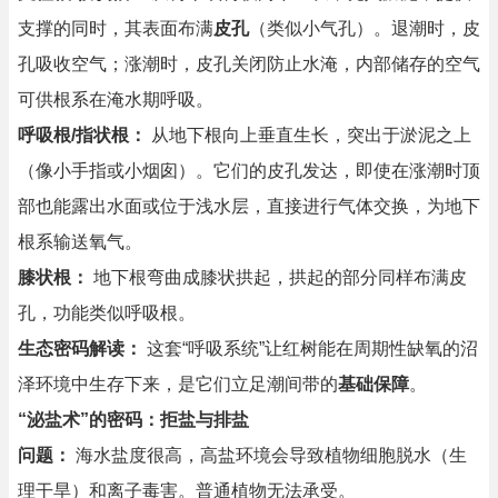
支撑的同时，其表面布满
皮孔
（类似小气孔）。退潮时，皮
孔吸收空气；涨潮时，皮孔关闭防止水淹，内部储存的空气
可供根系在淹水期呼吸。
呼吸根/指状根：
从地下根向上垂直生长，突出于淤泥之上
（像小手指或小烟囱）。它们的皮孔发达，即使在涨潮时顶
部也能露出水面或位于浅水层，直接进行气体交换，为地下
根系输送氧气。
膝状根：
地下根弯曲成膝状拱起，拱起的部分同样布满皮
孔，功能类似呼吸根。
生态密码解读：
这套“呼吸系统”让红树能在周期性缺氧的沼
泽环境中生存下来，是它们立足潮间带的
基础保障
。
“泌盐术”的密码：拒盐与排盐
问题：
海水盐度很高，高盐环境会导致植物细胞脱水（生
理干旱）和离子毒害。普通植物无法承受。