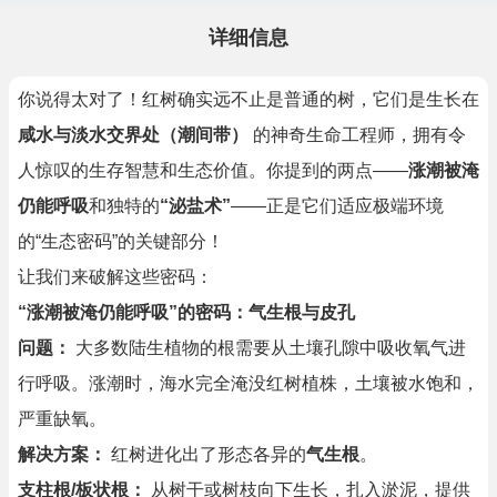
详细信息
你说得太对了！红树确实远不止是普通的树，它们是生长在
咸水与淡水交界处（潮间带）
的神奇生命工程师，拥有令
人惊叹的生存智慧和生态价值。你提到的两点——
涨潮被淹
仍能呼吸
和独特的
“泌盐术”
——正是它们适应极端环境
的“生态密码”的关键部分！
让我们来破解这些密码：
“涨潮被淹仍能呼吸”的密码：气生根与皮孔
问题：
大多数陆生植物的根需要从土壤孔隙中吸收氧气进
行呼吸。涨潮时，海水完全淹没红树植株，土壤被水饱和，
严重缺氧。
解决方案：
红树进化出了形态各异的
气生根
。
支柱根/板状根：
从树干或树枝向下生长，扎入淤泥，提供