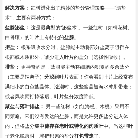
解决方案：
红树进化出了精妙的盐分管理策略——“泌盐
术”，主要有两种方式：
盐腺泌盐：
这是最典型的“泌盐术”。一些红树（如桐花树、
白骨壤）的叶片上有特化的
盐腺
。
拒盐：
根系吸收水分时，盐腺能主动将部分盐离子阻挡在
根部或木质部外，减少进入叶片的盐分（选择性吸收）。
排盐：
更神奇的是，盐腺能主动将细胞内积累的多余盐分
（主要是钠离子）
分泌
到叶片表面！你会看到叶片上经常布
满细小的白色盐晶体。涨潮时，这些盐晶被海水冲刷带走；
或者风吹雨打掉落后，叶片盐分浓度降低。
聚盐与落叶排盐：
另一些红树（如红海榄、木榄）采用不
同策略。它们没有发达的盐腺，而是允许更多盐分进入体
内，但将盐分
集中储存在老叶或特化的肉质叶
中。当这些叶
子老化脱落时，就把积累的盐分
打包带走
了。