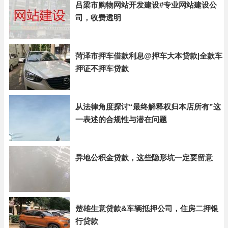
吕梁市购物网站开发建设#专业网站建设公
司，收费透明
菏泽市押车借款利息@押车大本贷款|全款车
押证不押车贷款
从法律角度探讨“最终解释权归本店所有”这
一表述的合规性与潜在问题
异地公积金贷款，这些隐形坑一定要留意
楚雄生意贷款&车辆抵押公司，住房二押银
行贷款