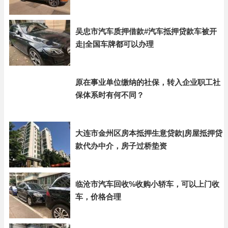
吴忠市汽车质押借款#汽车抵押贷款车被开
走|全国车牌都可以办理
原在事业单位缴纳的社保，转入企业职工社
保体系时有何不同？
大连市金州区房本抵押生意贷款|房屋抵押贷
款代办中介，房子过桥垫资
临沧市汽车回收%收购小轿车，可以上门收
车，价格合理