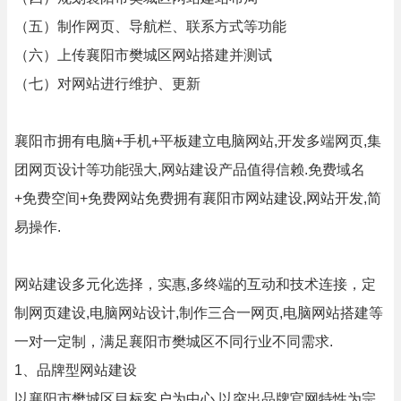
（五）制作网页、导航栏、联系方式等功能
（六）上传襄阳市樊城区网站搭建并测试
（七）对网站进行维护、更新
襄阳市拥有电脑+手机+平板建立电脑网站,开发多端网页,集
团网页设计等功能强大,网站建设产品值得信赖.免费域名
+免费空间+免费网站免费拥有襄阳市网站建设,网站开发,简
易操作.
网站建设多元化选择，实惠,多终端的互动和技术连接，定
制网页建设,电脑网站设计,制作三合一网页,电脑网站搭建等
一对一定制，满足襄阳市樊城区不同行业不同需求.
1、品牌型网站建设
以襄阳市樊城区目标客户为中心,以突出品牌官网特性为宗