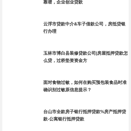
靠谱，企业创业贷款
云浮市贷款中介&车子借款公司，房抵贷银
行办理
玉林市博白县装修贷款公司|房屋抵押贷款怎
么贷，过桥垫资资金方
面对食物过敏，如何在购买预包装食品时准
确识别过敏原信息提示？
台山市全款房子银行抵押贷款%房产抵押贷
款-公寓银行抵押贷款