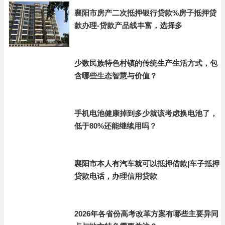
襄阳市房产二次抵押银行贷款%房子抵押贷
款办理-贷款产品线丰富，选择多
少数民族特色村镇的传统生产生活方式，包
含哪些生态智慧与价值？
手机电池健康掉到多少就该考虑换电池了，
低于80%还能继续用吗？
襄阳市本人有汽车就可以抵押借款|车子抵押
贷款电话，办理信用贷款
2026年各省份高考改革方案有哪些主要异同