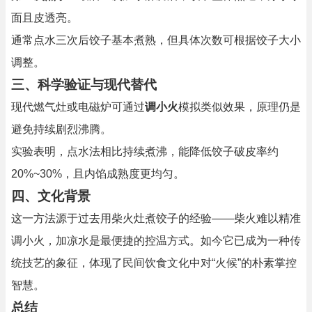
面且皮透亮。
通常点水三次后饺子基本煮熟，但具体次数可根据饺子大小
调整。
三、科学验证与现代替代
现代燃气灶或电磁炉可通过
调小火
模拟类似效果，原理仍是
避免持续剧烈沸腾。
实验表明，点水法相比持续煮沸，能降低饺子破皮率约
20%~30%，且内馅成熟度更均匀。
四、文化背景
这一方法源于过去用柴火灶煮饺子的经验——柴火难以精准
调小火，加凉水是最便捷的控温方式。如今它已成为一种传
统技艺的象征，体现了民间饮食文化中对“火候”的朴素掌控
智慧。
总结