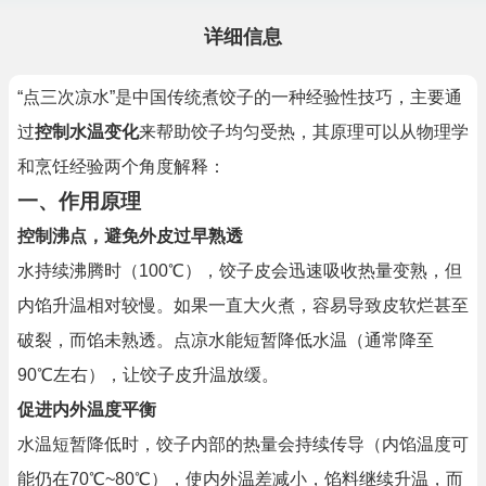
详细信息
“点三次凉水”是中国传统煮饺子的一种经验性技巧，主要通
过
控制水温变化
来帮助饺子均匀受热，其原理可以从物理学
和烹饪经验两个角度解释：
一、作用原理
控制沸点，避免外皮过早熟透
水持续沸腾时（100℃），饺子皮会迅速吸收热量变熟，但
内馅升温相对较慢。如果一直大火煮，容易导致皮软烂甚至
破裂，而馅未熟透。点凉水能短暂降低水温（通常降至
90℃左右），让饺子皮升温放缓。
促进内外温度平衡
水温短暂降低时，饺子内部的热量会持续传导（内馅温度可
能仍在70℃~80℃），使内外温差减小，馅料继续升温，而