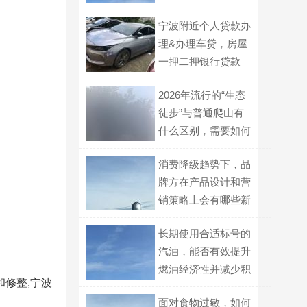
宁波附近个人贷款办
理&办理车贷，房屋
一押二押银行贷款
2026年流行的“生态
徒步”与普通爬山有
什么区别，需要如何
准备？
消费降级趋势下，品
牌方在产品设计和营
销策略上会有哪些新
变化？
长期使用合适标号的
汽油，能否有效提升
燃油经济性并减少积
和修整,宁波
碳？
面对食物过敏，如何