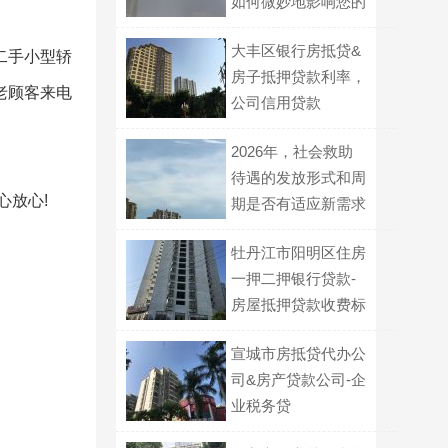
如何微妙地影响您的
视觉疲劳度？
大丰区银行房抵贷&
二手小型轿
房子抵押贷款利率，
老顾客来电
公司信用贷款
2026年，社会救助
待遇的发放形式和周
心放心!
期是否有适应新需求
的优化？
牡丹江市阳明区住房
一押二押银行贷款-
房屋抵押贷款收费标
准，住房公积金贷款
宣城市房抵贷代办公
买房
司&房产贷款公司-企
业税务贷