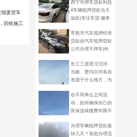
西宁市押车贷款利息
#车辆抵押贷款当天
收报废货车
放款|专注车贷-服务
，回收施工
好-利息低-下款快
常熟市汽车抵押经营
贷款@汽车抵押贷款
公司办理不押车|外
地车牌也可以
长江三源里沱沱河、
当曲、楚玛尔河各自
发源于什么地方，为
什么正源认定会反复
在不同单位之间流
变化？
动，如何确保自己的
医保连续缴费年限不
因中断而受影响？
办理车辆抵押贷款最
快几天？加急办理流