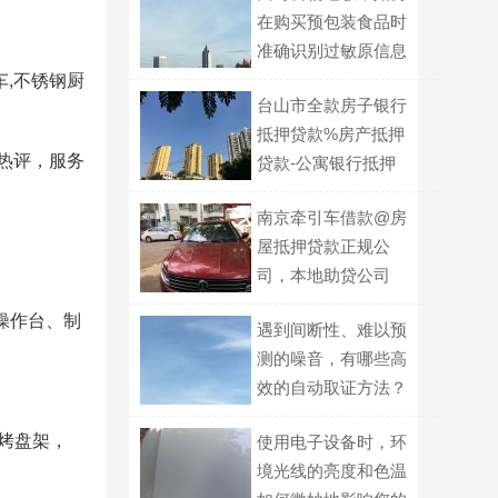
在购买预包装食品时
准确识别过敏原信息
提示？
车,不锈钢厨
台山市全款房子银行
抵押贷款%房产抵押
热评，服务
贷款-公寓银行抵押
贷款
南京牵引车借款@房
屋抵押贷款正规公
司，本地助贷公司
操作台、制
遇到间断性、难以预
测的噪音，有哪些高
效的自动取证方法？
烤盘架，
使用电子设备时，环
境光线的亮度和色温